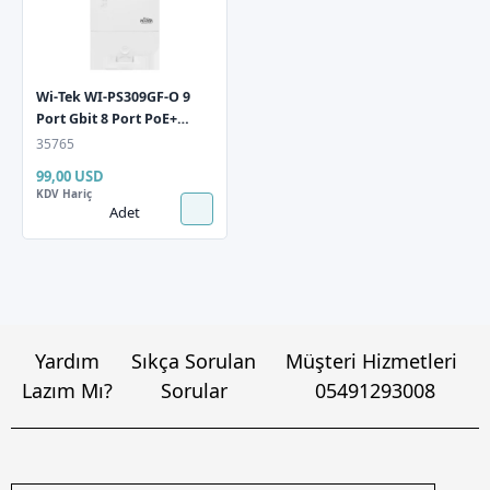
Wi-Tek WI-PS309GF-O 9
Port Gbit 8 Port PoE+
116W 2xSFP Uplink
35765
Outdoor Yönetilemez
99,00 USD
Switch
KDV Hariç
Adet
Yardım
Sıkça Sorulan
Müşteri Hizmetleri
Lazım Mı?
Sorular
05491293008