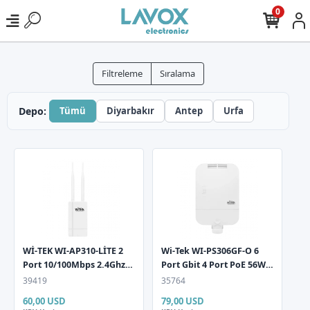
0
Filtreleme
Sıralama
Depo:
Tümü
Diyarbakır
Antep
Urfa
Wİ-TEK WI-AP310-LİTE 2
Wi-Tek WI-PS306GF-O 6
Port 10/100Mbps 2.4Ghz
Port Gbit 4 Port PoE 56W
Outdoor Access Point
1xGbit+1xSFP Uplink
39419
35764
Outdoor Yönetilemez
60,00 USD
79,00 USD
Switch