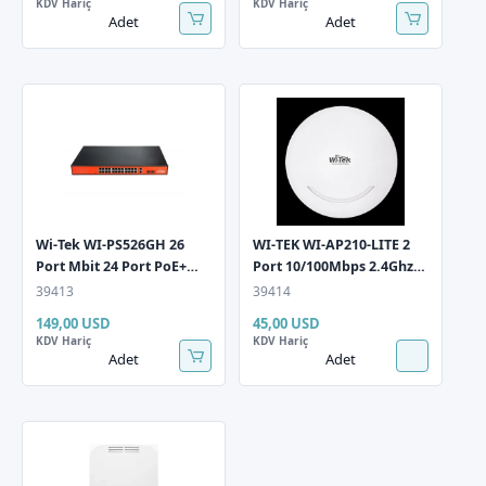
KDV Hariç
KDV Hariç
Adet
Adet
Wi-Tek WI-PS526GH 26
WI-TEK WI-AP210-LITE 2
Port Mbit 24 Port PoE+
Port 10/100Mbps 2.4Ghz
185W 1xGbit+1xSFP
Tavan Tipi Access Point
39413
39414
Uplink Rackmount
149,00 USD
45,00 USD
Yönetilemez Switch
KDV Hariç
KDV Hariç
Adet
Adet