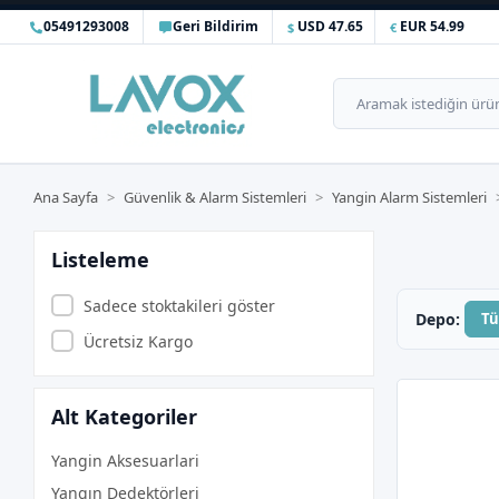
05491293008
Geri Bildirim
USD 47.65
EUR 54.99
Ana Sayfa
Güvenlik & Alarm Sistemleri
Yangin Alarm Sistemleri
Listeleme
Sadece stoktakileri göster
Depo:
T
Ücretsiz Kargo
Alt Kategoriler
Yangin Aksesuarlari
Yangın Dedektörleri