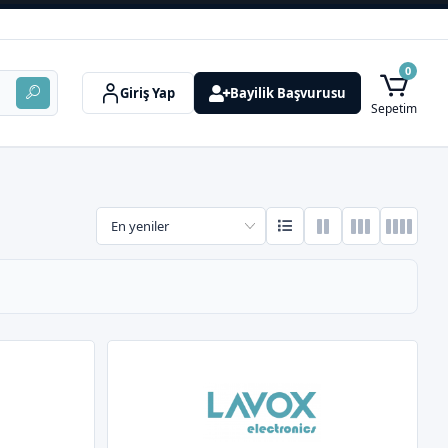
0
Giriş Yap
Bayilik Başvurusu
Sepetim