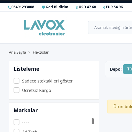
05491293008
Geri Bildirim
USD 47.68
EUR 54.96
Ana Sayfa
FlexSolar
Listeleme
Depo:
T
Sadece stoktakileri göster
Ücretsiz Kargo
Ürün bul
Markalar
-- --
A4 Tech