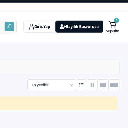
0
Giriş Yap
Bayilik Başvurusu
Sepetim