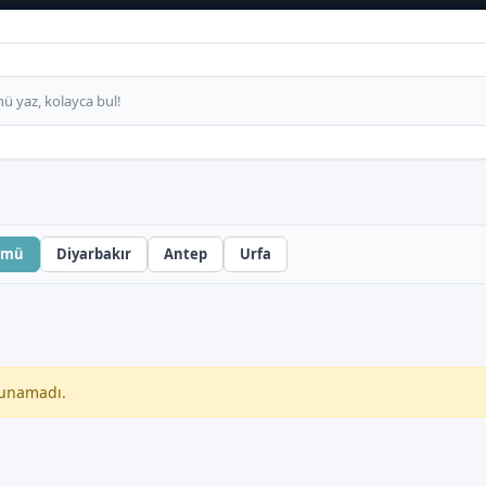
ümü
Diyarbakır
Antep
Urfa
unamadı.