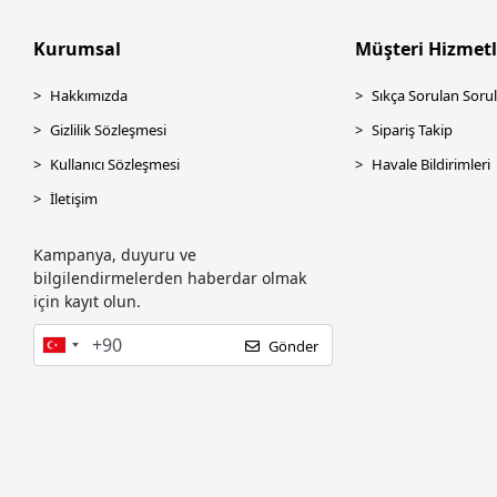
ASTRA
Kurumsal
Müşteri Hizmetl
Asus
Hakkımızda
Sıkça Sorulan Sorul
ASUS.
Gizlilik Sözleşmesi
Sipariş Takip
AURIS
Kullanıcı Sözleşmesi
Havale Bildirimleri
AXLE
İletişim
BEVİUS
BIOSTAR
Kampanya, duyuru ve
bilgilendirmelerden haberdar olmak
BITFENIX
için kayıt olun.
BİX
Gönder
Brother
Canon
Cas
CODE CODESEC
Codegen