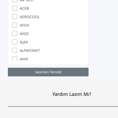
ACER
AEROCOOL
AFOX
AIGO
AJAX
ALFAFONET
Amd
ANZILIA PONIVA
Seçimleri Temizle
APACER
APARATCI
APRONX
Yardım Lazım Mı?
Argox
ARZUM
ASONİC